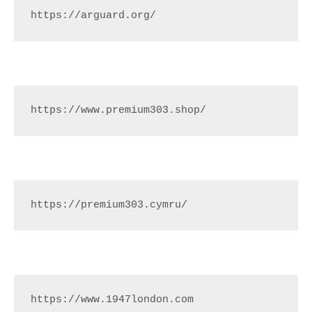
https://arguard.org/
https://www.premium303.shop/
https://premium303.cymru/
https://www.1947london.com