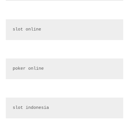
slot online
poker online
slot indonesia