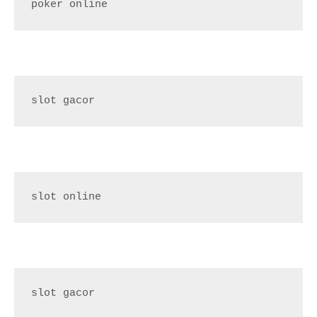
poker online
slot gacor
slot online
slot gacor