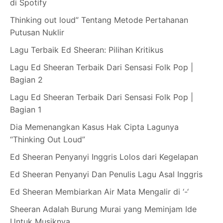
di Spotify
Thinking out loud” Tentang Metode Pertahanan
Putusan Nuklir
Lagu Terbaik Ed Sheeran: Pilihan Kritikus
Lagu Ed Sheeran Terbaik Dari Sensasi Folk Pop |
Bagian 2
Lagu Ed Sheeran Terbaik Dari Sensasi Folk Pop |
Bagian 1
Dia Memenangkan Kasus Hak Cipta Lagunya
“Thinking Out Loud”
Ed Sheeran Penyanyi Inggris Lolos dari Kegelapan
Ed Sheeran Penyanyi Dan Penulis Lagu Asal Inggris
Ed Sheeran Membiarkan Air Mata Mengalir di ‘-‘
Sheeran Adalah Burung Murai yang Meminjam Ide
Untuk Musiknya