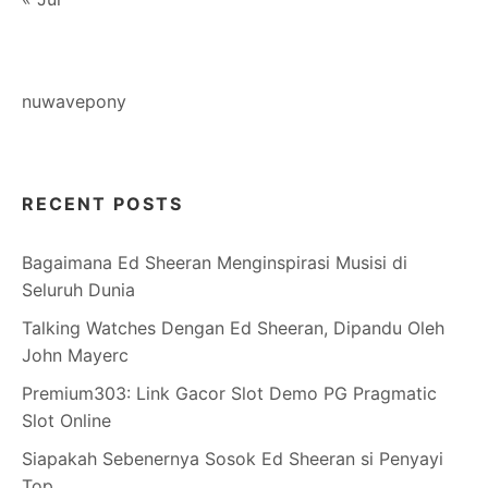
nuwavepony
RECENT POSTS
Bagaimana Ed Sheeran Menginspirasi Musisi di
Seluruh Dunia
Talking Watches Dengan Ed Sheeran, Dipandu Oleh
John Mayerc
Premium303: Link Gacor Slot Demo PG Pragmatic
Slot Online
Siapakah Sebenernya Sosok Ed Sheeran si Penyayi
Top