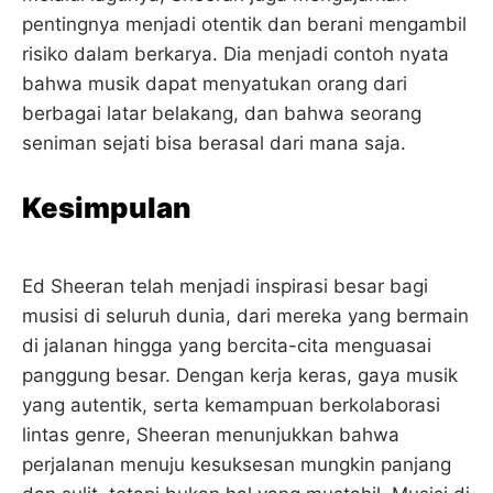
pentingnya menjadi otentik dan berani mengambil
risiko dalam berkarya. Dia menjadi contoh nyata
bahwa musik dapat menyatukan orang dari
berbagai latar belakang, dan bahwa seorang
seniman sejati bisa berasal dari mana saja.
Kesimpulan
Ed Sheeran telah menjadi inspirasi besar bagi
musisi di seluruh dunia, dari mereka yang bermain
di jalanan hingga yang bercita-cita menguasai
panggung besar. Dengan kerja keras, gaya musik
yang autentik, serta kemampuan berkolaborasi
lintas genre, Sheeran menunjukkan bahwa
perjalanan menuju kesuksesan mungkin panjang