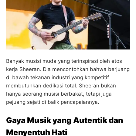
Banyak musisi muda yang terinspirasi oleh etos
kerja Sheeran. Dia mencontohkan bahwa berjuang
di bawah tekanan industri yang kompetitif
membutuhkan dedikasi total. Sheeran bukan
hanya seorang musisi berbakat, tetapi juga
pejuang sejati di balik pencapaiannya.
Gaya Musik yang Autentik dan
Menyentuh Hati