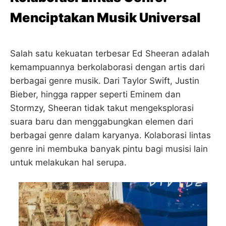
Menciptakan Musik Universal
Salah satu kekuatan terbesar Ed Sheeran adalah
kemampuannya berkolaborasi dengan artis dari
berbagai genre musik. Dari Taylor Swift, Justin
Bieber, hingga rapper seperti Eminem dan
Stormzy, Sheeran tidak takut mengeksplorasi
suara baru dan menggabungkan elemen dari
berbagai genre dalam karyanya. Kolaborasi lintas
genre ini membuka banyak pintu bagi musisi lain
untuk melakukan hal serupa.